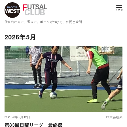
コ
ン
テ
仕事終わりに、週末に。ボールがつなぐ、仲間と時間。
ン
ツ
2026年5月
へ
移
動
2026年5月12日
大会結果
第83回日曜リーグ 最終節